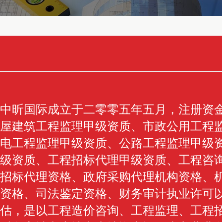
中昕国际成立于二零零五年五月，注册资金
屋建筑工程监理甲级资质、市政公用工程
电工程监理甲级资质、公路工程监理甲级
级资质、工程招标代理甲级资质、工程咨
招标代理资格、政府采购代理机构资格、
资格、司法鉴定资格、财务审计执业许可
估，是以工程造价咨询、工程监理、工程